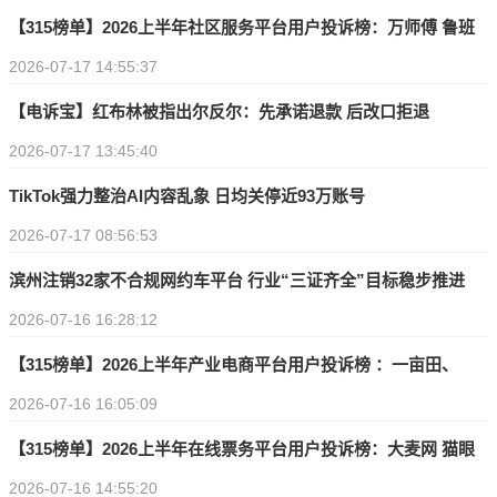
【315榜单】2026上半年社区服务平台用户投诉榜：万师傅 鲁班
2026-07-17 14:55:37
到家 58同城 啄木鸟家庭维修上榜
【电诉宝】红布林被指出尔反尔：先承诺退款 后改口拒退
2026-07-17 13:45:40
TikTok强力整治AI内容乱象 日均关停近93万账号
2026-07-17 08:56:53
滨州注销32家不合规网约车平台 行业“三证齐全”目标稳步推进
2026-07-16 16:28:12
【315榜单】2026上半年产业电商平台用户投诉榜 ：一亩田、
2026-07-16 16:05:09
1688、义乌购、采货侠上榜
【315榜单】2026上半年在线票务平台用户投诉榜：大麦网 猫眼
2026-07-16 14:55:20
电影 票牛网 摩天轮票务 秀动等上榜