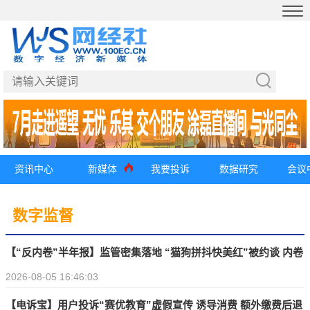
资讯中心
新媒体
我要投诉
数据研究
会议
数字监督
【“反内卷”半年报】监管密集落地 “猫狗拼抖快美红”被约谈 内卷
2026-08-05 16:46:03
整治取得阶段性成效
【电诉宝】用户投诉“赛优教育”虚假宣传 诱导消费 额外缴费后退