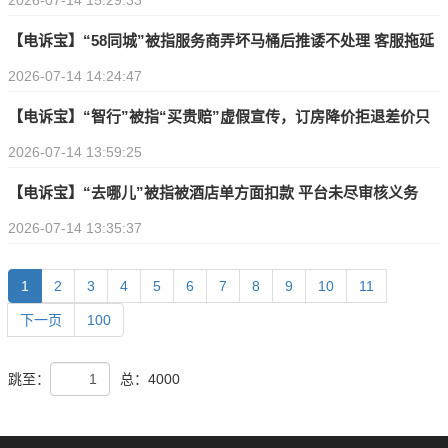
2026-07-14 15:29:33
宝 苏宁易购等25家电商平台上榜
【电诉宝】“58同城”被指服务商弄坏马桶后推诿不处理 客服拖延
2026-07-14 14:24:47
【电诉宝】“智行”被指“买贵赔”虚假宣传，订房降价拒退差价只
2026-07-14 13:59:25
给优惠券
【电诉宝】“去哪儿”被指被酒店单方面扣款 平台未尽审核义务
2026-07-14 13:35:37
1
2
3
4
5
6
7
8
9
10
11
下一页
100
跳至：
总：4000