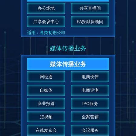
办公场地
共享直播间
共享会议中心
FA投融资顾问
适用：各类初创公司
媒体传播业务
媒体传播业务
网经通
电商快评
自媒体
电商评测
商业报道
IPO服务
短视频
全案营销
在线发布会
会议服务