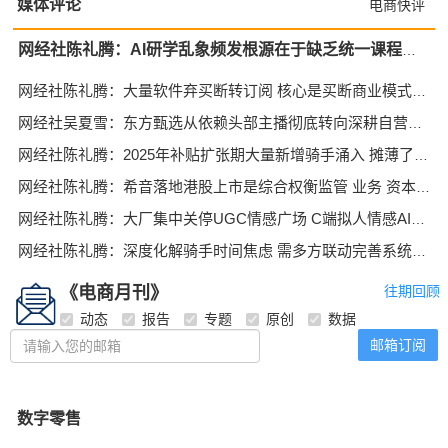
媒体评论
电商快评
网经社陈礼腾：AI研学乱象频发根源在于缺乏统一课程标准与有效的监管
网经社陈礼腾：大量软件弃买断转订阅 核心是买断商业模式存在先天缺陷
网经社吴夏雪：东方甄选从依赖头部主播彻底转向深耕自营产品与多渠道布局
网经社陈礼腾：2025年补贴扩张期大量新增骑手涌入 摊薄了单量与单价
网经社陈礼腾：希音落地港股上市是综合权衡监管 业务 资本与风险后的选择
网经社陈礼腾：大厂集中关停UGC情感广场 C端拟人情感AI的野蛮增长终结。
网经社陈礼腾：深度化解骑手时间焦虑 需多方联动完善系统化配套举措
《电商月刊》
往期回顾
动态
报告
专题
原创
数据
邮箱订阅
数字零售