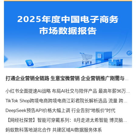
打通企业营销全链路 生意宝微营销 企业营销推广刚需与标配
小红书全面提速AI战略 布局AI社交与陪伴产品 最高年薪96万招AI产品经理
TikTok Shop跨境电商跨境电商江彩君院长解析选品 流量 跨市场运营三重能力
DeepSeek预告API价格大幅上调 行业告别“地板价”时代
【网经社探营】智能可穿戴系列：8月走进太希智能 博灵脑机 灵伴科技 强脑科技 光粒科技
蚂蚁数科落地湖北合作 共建区域AI数据服务体系