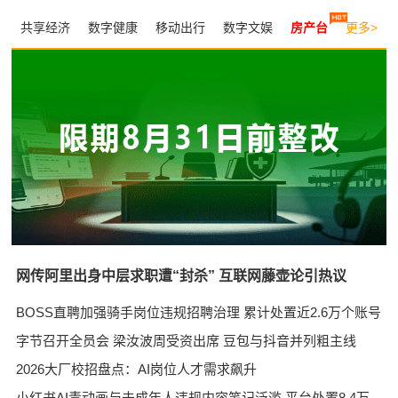
共享经济
数字健康
移动出行
数字文娱
房产台
更多>
网传阿里出身中层求职遭“封杀” 互联网藤壶论引热议
BOSS直聘加强骑手岗位违规招聘治理 累计处置近2.6万个账号
字节召开全员会 梁汝波周受资出席 豆包与抖音并列粗主线
2026大厂校招盘点：AI岗位人才需求飙升
小红书AI毒动画与未成年人违规内容笔记泛滥 平台处置8.4万篇