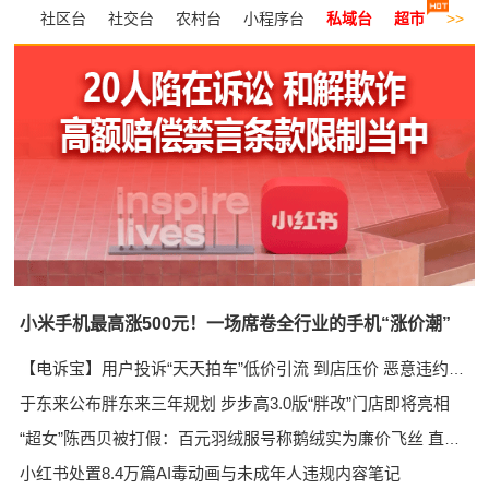
社区台
社交台
农村台
小程序台
私域台
超市
>>
直播台
小米手机最高涨500元！一场席卷全行业的手机“涨价潮”
【电诉宝】用户投诉“天天拍车”低价引流 到店压价 恶意违约等问题
于东来公布胖东来三年规划 步步高3.0版“胖改”门店即将亮相
“超女”陈西贝被打假：百元羽绒服号称鹅绒实为廉价飞丝 直播间卖出超百万元
小红书处置8.4万篇AI毒动画与未成年人违规内容笔记