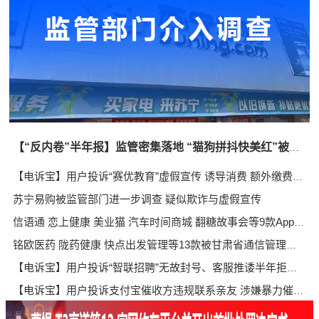
【“反内卷”半年报】监管密集落地 “猫狗拼抖快美红”被约谈 内卷整治取得阶段性成效
【电诉宝】用户投诉“赛优教育”虚假宣传 诱导消费 额外缴费后退款遭拒
苏宁易购被监管部门进一步调查 疑似欺诈与虚假宣传
信语通 恋上健康 美业猫 汽车时间商城 翻糖故事会等9款App被北京市通信管理局通报或下架
铭欧医药 陇药健康 快点出发管理等13款被甘肃省通信管理局与甘肃省互联网信息办公室通报
【电诉宝】用户投诉“智联招聘”无故封号、客服推诿半年拒不退费
【电诉宝】用户投诉支付宝催收方违规联系亲友 涉嫌暴力催收侵犯隐私