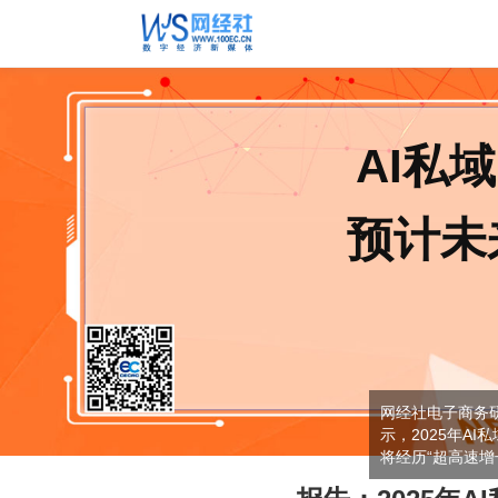
AI私
预计未
网经社电子商务
示，2025年AI
将经历“超高速增