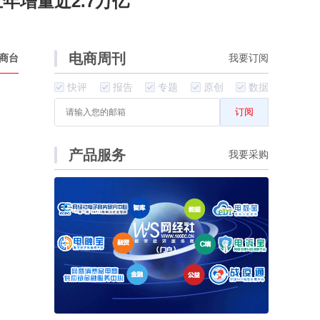
五年增量近2.7万亿
电商周刊
商台
我要订阅
快评
报告
专题
原创
数据
订阅
产品服务
我要采购