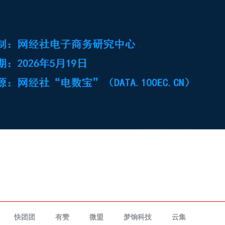
快团团
有赞
微盟
梦饷科技
云集