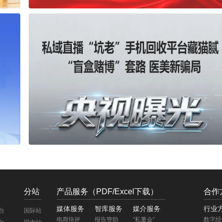
分站
产品服务（PDF/Excel下载）
合作
媒体服务
智库服务
媒介服务
行业
台
国际站
电商快评
报告赞助
“私董会”
数字经