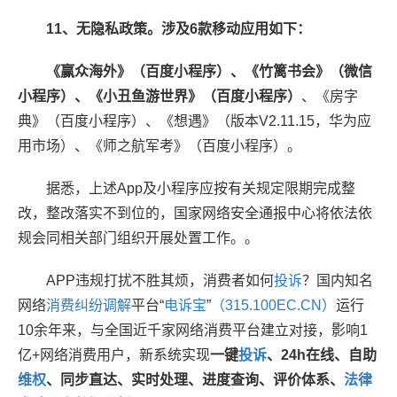
11、无隐私政策。涉及6款移动应用如下：
《赢众海外》（百度小程序）、《竹篱书会》（微信
小程序）、《小丑鱼游世界》（百度小程序）
、《房字
典》（百度小程序）、《想遇》（版本V2.11.15，华为应
用市场）、《师之航军考》（百度小程序）。
据悉，上述App及小程序应按有关规定限期完成整
改，整改落实不到位的，国家网络安全通报中心将依法依
规会同相关部门组织开展处置工作。。
APP违规打扰不胜其烦，消费者如何
投诉
？国内知名
网络
消费
纠纷
调解
平台“
电诉宝
”
（315.100EC.CN）
运行
10余年来，与全国近千家网络消费平台建立对接，影响1
亿+网络消费用户，新系统实现
一键
投诉
、24h在线、自助
维权
、同步直达、实时处理、进度查询、评价体系、
法律