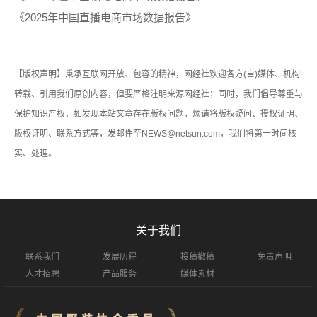
《2025年中国直播电商市场数据报告》
【版权声明】秉承互联网开放、包容的精神，网经社欢迎各方(自)媒体、机构
转载、引用我们原创内容，但要严格注明来源网经社；同时，我们倡导尊重与
保护知识产权，如发现本站文章存在版权问题，烦请将版权疑问、授权证明、
版权证明、联系方式等，发邮件至NEWS@netsun.com，我们将第一时间核
实、处理。
关于我们
联系我们
发展历程
投稿撤稿
免责声明
人才招聘
产品服务
媒体素材