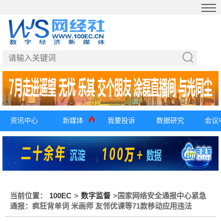
资讯中心
新媒体
我要投诉
数据研究
会议
当前位置：
100EC
>
数字监督
>
国家网络安全通报中心紧急
通报：疯狂背单词 米画师 友邻优课等71款移动应用违法