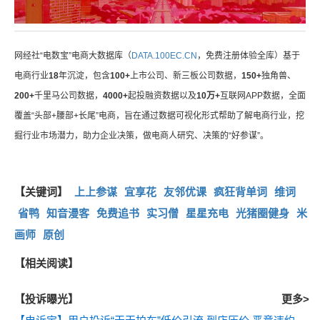
网经社“电数宝”电商大数据库（
DATA.100EC.CN
，免费注册体验全库）基于
电商行业
18
年沉淀，包含
100+
上市公司、新三板公司数据，
150+
独角兽、
200+
千里马公司数据，
4000+
起投融资数据以及
10万+
互联网APP数据，全面
覆盖“头部+腰部+长尾”电商，旨在通过数据可视化形式帮助了解电商行业，挖
掘行业市场潜力，助力企业决策，做电商人研究、决策的“好参谋”。
【关键词】
上上参谋
宜享花
友邻优课
疯狂背单词
维词
省鸭
知音漫客
免费追书
实习僧
星星充电
光猪圈健身
米
画师
原创
【相关阅读】
【投诉曝光】
更多>