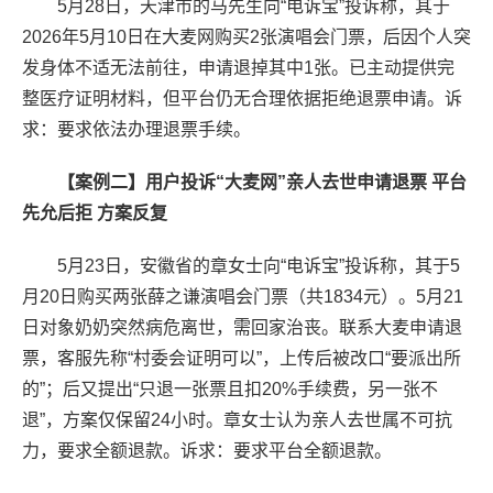
5月28日，天津市的马先生向“电诉宝”投诉称，其于
2026年5月10日在大麦网购买2张演唱会门票，后因个人突
发身体不适无法前往，申请退掉其中1张。已主动提供完
整医疗证明材料，但平台仍无合理依据拒绝退票申请。诉
求：要求依法办理退票手续。
【案例二】用户投诉“大麦网”亲人去世申请退票 平台
先允后拒 方案反复
5月23日，安徽省的章女士向“电诉宝”投诉称，其于5
月20日购买两张薛之谦演唱会门票（共1834元）。5月21
日对象奶奶突然病危离世，需回家治丧。联系大麦申请退
票，客服先称“村委会证明可以”，上传后被改口“要派出所
的”；后又提出“只退一张票且扣20%手续费，另一张不
退”，方案仅保留24小时。章女士认为亲人去世属不可抗
力，要求全额退款。诉求：要求平台全额退款。