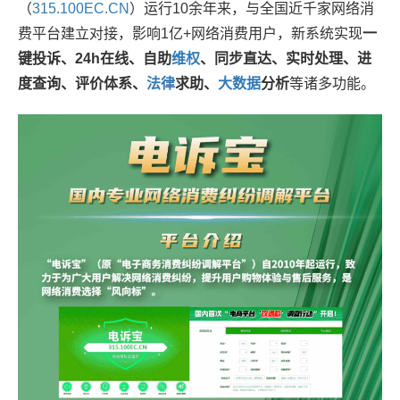
（
315.100EC.CN
）运行10余年来，与全国近千家网络消
费平台建立对接，影响1亿+网络消费用户，新系统实现
一
键投诉、24h在线、自助
维权
、同步直达、实时处理、进
度查询、评价体系、
法律
求助、
大
数据
分析
等诸多功能。