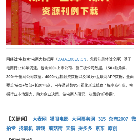
网经社“电数宝”电商大数据库（
DATA.100EC.CN
，免费注册体验全库）基于
电商行业
18
年沉淀，包含
100+
上市公司、新三板公司数据，
150+
独角兽、
200+
千里马公司数据，
4000+
起投融资数据以及
10万+
互联网APP数据，全面
覆盖“头部+腰部+长尾”电商，旨在通过数据可视化形式帮助了解电商行业，挖
掘行业市场潜力，助力企业决策，做电商人研究、决策的“好参谋”。
【关键词】
大麦网
猫眼电影
大河票务网
315
杂志2007
微
拍堂
找靓机
转转
蘑菇街
天猫
拼多多
京东
原创