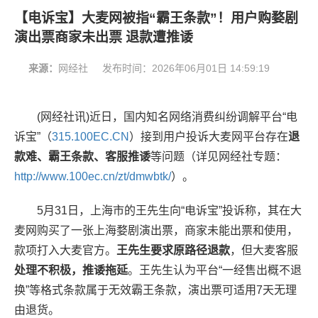
【电诉宝】大麦网被指“霸王条款”！用户购婺剧
演出票商家未出票 退款遭推诿
来源：
网经社
发布时间：
2026年06月01日 14:59:19
(网经社讯)近日，国内知名网络消费纠纷调解平台“电
诉宝”（
315.100EC.CN
）接到用户投诉大麦网平台存在
退
款难、霸王条款、客服推诿
等问题
（详见网经社专题：
http://www.100ec.cn/zt/dmwbtk/
）
。
5月31日，上海市的王先生向“电诉宝”投诉称，其在大
麦网购买了一张上海婺剧演出票，商家未能出票和使用，
款项打入大麦官方。
王先生要求原路径退款
，但大麦客服
处理不积极，推诿拖延
。王先生认为平台“一经售出概不退
换”等格式条款属于无效霸王条款，演出票可适用7天无理
由退货。