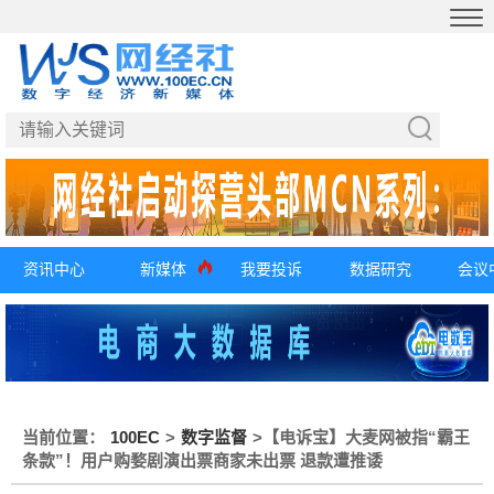
资讯中心
新媒体
我要投诉
数据研究
会议
当前位置：
100EC
>
数字监督
>
【电诉宝】大麦网被指“霸王
条款”！用户购婺剧演出票商家未出票 退款遭推诿