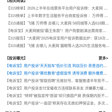
【相关阅读】
【315榜单】2026上半年在线票务平台用户投诉榜：大麦网 猫眼电影 票牛网 摩天轮票务 秀动等上榜
【315榜单】上半年数字生活服务平台商家投诉榜 ：万师傅 BOSS直聘 飞猪 去哪儿 大麦网 猫眼电影 智联招聘等上榜
【315通报】飞猪 万师傅 去哪儿 大麦网 58同城等入选618期间生活服务电商十大典型投诉案例
【电诉宝】大麦网被指“霸王条款”！用户购婺剧演出票商家未出票 退款遭推诿
【315报告】“大麦网”2025电诉宝用户投诉数据出炉：获18次“不予评级”
【315通报】飞猪 去哪儿 大麦网 猫眼等入选2025生活服务电商女性投诉十大典型投诉案例
【投诉曝光】
更多>
【电诉宝】用户投诉“天天拍车”低价引流 到店压价 恶意违约等问题
【电诉宝】用户投诉“赛优教育”虚假宣传 诱导消费 额外缴费后退款遭拒
【电诉宝】用户投诉“智联招聘”无故封号、客服推诿半年拒不退费
【电诉宝】用户投诉支付宝催收方违规联系亲友 涉嫌暴力催收侵犯隐私
【电诉宝】“转转”被指宣传“原装”却只换国产屏 质保期内拒不履行售后义务
【电诉宝】用户投诉“一亩田”称其存在无故扣押保证金，多次退款遭推诿等问题