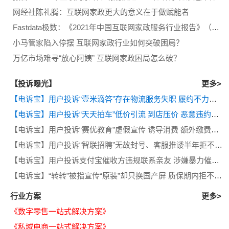
网经社陈礼腾：互联网家政更大的意义在于做赋能者
Fastdata极数：《2021年中国互联网家政服务行业报告》（全文）
小马管家陷入停摆 互联网家政行业如何突破困局？
万亿市场难寻“放心阿姨” 互联网家政困局怎么破？
【投诉曝光】
更多>
【电诉宝】用户投诉“壹米滴答”存在物流服务失职 履约不力等问题
【电诉宝】用户投诉“天天拍车”低价引流 到店压价 恶意违约等问题
【电诉宝】用户投诉“赛优教育”虚假宣传 诱导消费 额外缴费后退款遭拒
【电诉宝】用户投诉“智联招聘”无故封号、客服推诿半年拒不退费
【电诉宝】用户投诉支付宝催收方违规联系亲友 涉嫌暴力催收侵犯隐私
【电诉宝】“转转”被指宣传“原装”却只换国产屏 质保期内拒不履行售后义务
行业方案
更多>
《数字零售一站式解决方案》
《私域电商一站式解决方案》