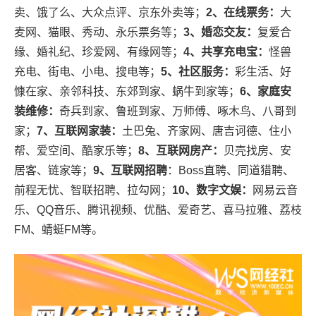
卖、饿了么、大众点评、京东外卖等；
2、在线票务：
大
麦网、猫眼、秀动、永乐票务等；
3、婚恋交友：
复爱合
缘、婚礼纪、珍爱网、有缘网等；
4、共享充电宝：
怪兽
充电、街电、小电、搜电等；
5、社区服务：
彩生活、好
慷在家、亲邻科技、东郊到家、蜗牛到家等；
6、家庭安
装维修：
奇兵到家、鲁班到家、万师傅、啄木鸟、八哥到
家；
7、互联网家装：
土巴兔、齐家网、唐吉诃德、住小
帮、爱空间、酷家乐等；
8、互联网房产：
贝壳找房、安
居客、链家等；
9、互联网招聘
：Boss直聘、同道猎聘、
前程无忧、智联招聘、拉勾网；
10、数字文娱：
网易云音
乐、QQ音乐、腾讯视频、优酷、爱奇艺、喜马拉雅、荔枝
FM、蜻蜓FM等。