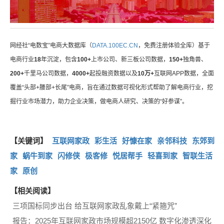
网经社“电数宝”电商大数据库（
DATA.100EC.CN
，免费注册体验全库）基于
电商行业
18
年沉淀，包含
100+
上市公司、新三板公司数据，
150+
独角兽、
200+
千里马公司数据，
4000+
起投融资数据以及
10万+
互联网APP数据，全面
覆盖“头部+腰部+长尾”电商，旨在通过数据可视化形式帮助了解电商行业，挖
掘行业市场潜力，助力企业决策，做电商人研究、决策的“好参谋”。
【关键词】
互联网家政
彩生活
好慷在家
亲邻科技
东郊到
家
蜗牛到家
闪修侠
极客修
悦居帮手
轻喜到家
智联生活
家
原创
【相关阅读】
三项国标同步出台 给互联网家政乱象戴上“紧箍咒”
报告：2025年互联网家政市场规模超2150亿 数字化渗透深化