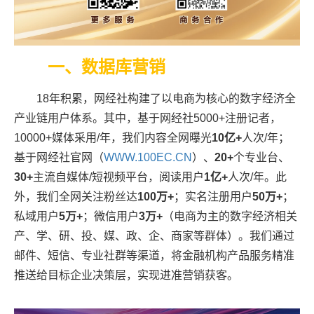
一、数据库营销
18年积累，网经社构建了以电商为核心的数字经济全
产业链用户体系。其中，基于网经社5000+注册记者，
10000+媒体采用/年，我们内容全网曝光
10亿+
人次/年；
基于网经社官网（
WWW.100EC.CN
）、
20+
个专业台、
30+
主流自媒体/短视频平台，阅读用户
1亿+
人次/年。此
外，我们全网关注粉丝达
100万+
；实名注册用户
50万+
；
私域用户
5万+
；
微信用户
3
万+
（电商为主的数字经济相关
产、学、研、投、媒、政、企、商家等群体）。我们
通过
邮件、短信、专业社群等渠道，将金融机构产品服务精准
推送给目标企业决策层，实现进准营销获客。