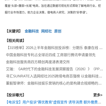
覆盖“头部+腰部+长尾”电商，旨在通过数据可视化形式帮助了解电商行业，挖
掘行业市场潜力，助力企业决策，做电商人研究、决策的“好参谋”。
【关键词】
金融科技
网经社
原创
【相关阅读】
【315榜单】2026上半年金融科技投诉榜：分期乐 泰康在线 支付宝 还呗等13家上榜
中国金融科技专利占全球近四成 工商银行腾讯申请量领先
金融科技服务商四方精创再度递表港交所
艾瑞：《AI时代下的金融科技发展洞察报告（2026）》（PPT）
寻汇SUNRATE入选网经社2025跨境电商百强榜 以金融科技赋能全球商业
董毅智律师：金融科技娱乐营销的核心的是构建合规顺畅的转化闭环
【投诉曝光】
更多>
【电诉宝】用户投诉“赛优教育”虚假宣传 诱导消费 额外缴费后退款遭拒