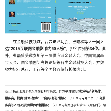
在金融科技领域，曹磊与潘功胜、巴曙松等人一同入
选
“2015互联网金融影响力60人榜”
，排名位列
第34位
。此
外，曹磊曾受邀参加第三届供应链金融大会、中国首届基
金大会、国金融创新高峰论坛等各类金融科技大会，并频
频为招行总行、工行等全国数百位行长做内训。
浙江网经社信息科技公司拥有18年历史，作为中国领先的
数字经济新媒体、
服务商，提供“媒体+智库”、“会员+孵化”服务
；（1）面向
电商平台、头部服
务商
等PR条线提供
媒体传播服务
；（2）面向各类企事业单位、政府部门、培