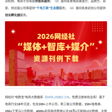
训机构、电商平台等提
供智库服务
；（3）面向各类电商渠道方、品牌方、商
家、供应链公司等提供
“千电万商”生态圈
服务；（4）面向各类初创公司提供
创业孵化器
服务。
网经社“电数宝”电商大数据库（
DATA.100EC.CN
，免费注册体验全库）基于
电商行业
18
年沉淀，包含
100+
上市公司、新三板公司数据，
150+
独角兽、
200+
千里马公司数据，
4000+
起投融资数据以及
10万+
互联网APP数据，全面