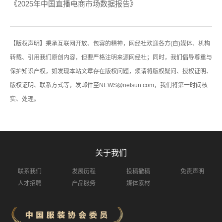
《2025年中国直播电商市场数据报告》
【版权声明】秉承互联网开放、包容的精神，网经社欢迎各方(自)媒体、机构
转载、引用我们原创内容，但要严格注明来源网经社；同时，我们倡导尊重与
保护知识产权，如发现本站文章存在版权问题，烦请将版权疑问、授权证明、
版权证明、联系方式等，发邮件至NEWS@netsun.com，我们将第一时间核
实、处理。
关于我们
联系我们
发展历程
投稿撤稿
免责声明
人才招聘
产品服务
媒体素材