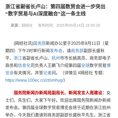
浙江省副省长卢山：第四届数贸会进一步突出
“数字贸易与AI深度融合”这一条主线
来源：
网经社
发布时间：
2025年09月14日 18:30:20
(网经社讯)
国务院
新闻办公室于2025年9月11日（星
期四）下午2时举行新闻
发布会
，请
商务部
副部长盛秋
平、
浙江
省副省长卢山、
杭州
市市长姚高员、商务部电子
商务和
信息化
司负责人王鹏飞介绍第四届
全球
数字贸易
博
览会
有关情况，并答
记者
问。
（详情见 #网经社 专题：
https://www.100ec.cn/zt/smhyg/
）
国务院新闻办新闻局副局长、新闻发言人周建设：
女
士们、先生们，大家下午好。欢迎出席国务院新闻办新闻
发布会。第四届全球数字贸易博览会将于近期在浙江杭州
举办，今天我们邀请到商务部副部长盛秋平先生，浙江省