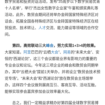
数字贸易和投资对话活动，发布“35周岁以下数字贸易优青
十人名单”，举行“杰出女性数字企业家”午宴和颁奖典礼等
活动，此外，数贸会期间还将举办金砖国家特殊经济区对
话会，拓展全国各特殊经济区与金砖国家特殊经济区在经
贸投资、技术转让、
人才
交流、能力建设等领域的合作空
间。
第四，高效联动三大
峰会
，努力实现1+3>4的效果。
大家知道，
阿里
巴巴的“云栖
大会
”、
网易
的“未来大会”、安
恒的“西湖论剑”，这三个会议都是业界有影响力的重要的
专业会议和论坛。今年这三项企业的峰会和数贸会同期举
办，其中“云栖大会”提前1天举办，并将设立“数贸会技术预
览专场”。“未来大会”和“西湖论剑”放在数贸会主场馆举
办，这样四个会议做到展商互引、客商互导、活动互融，
能够实现参会嘉宾参加会议效率最大化。
总之，我们一定精益求精办好第四届全球数字贸易博