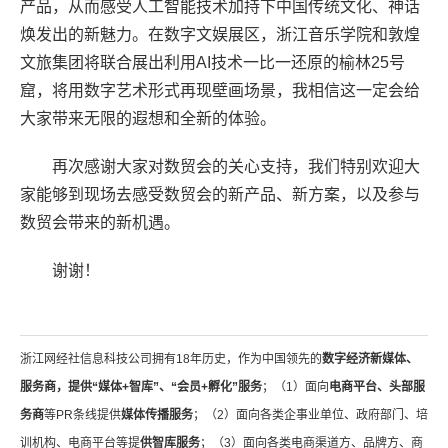
产品，从而感受人工智能技术加持下中国传统文化、神话
焕发出的新魅力。在数字文娱展区，浙江音乐学院和敦煌
文旅集团将联合展出利用AI技术一比一还原的榆林25号
窟，将用数字艺术形式再现壁画场景，我相信这一定会给
大家带来无限的遐想和全新的体验。
再次感谢大家对数贸会的关心支持，我们特别欢迎大
家能够到现场去感受数贸会的新产品、新方案，以及参与
数贸会带来的新机遇。
谢谢！
浙江网经社信息科技公司拥有18年历史，作为中国领先的
数字经济新媒体、
服务商，提供“媒体+智库”、“会员+孵化”服务
；（1）面向
电商平台、头部服
务商
等PR条线提供
媒体传播服务
；（2）面向各类企事业单位、政府部门、培
训机构、电商平台等提
供智库服务
；（3）面向各类电商渠道方、品牌方、商