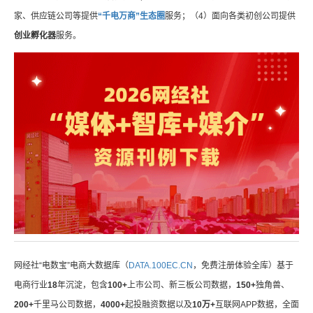
家、供应链公司等提供
“千电万商”生态圈
服务；（4）面向各类初创公司提供
创业孵化器
服务。
网经社“电数宝”电商大数据库（
DATA.100EC.CN
，免费注册体验全库）基于
电商行业
18
年沉淀，包含
100+
上市公司、新三板公司数据，
150+
独角兽、
200+
千里马公司数据，
4000+
起投融资数据以及
10万+
互联网APP数据，全面