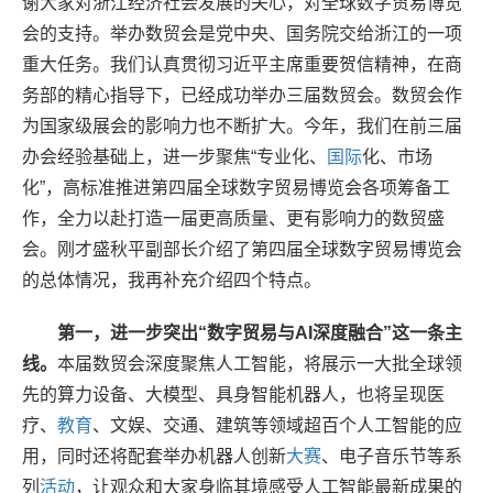
谢大家对浙江经济社会发展的关心，对全球数字贸易博览
会的支持。举办数贸会是党中央、国务院交给浙江的一项
重大任务。我们认真贯彻习近平主席重要贺信精神，在商
务部的精心指导下，已经成功举办三届数贸会。数贸会作
为国家级展会的影响力也不断扩大。今年，我们在前三届
办会经验基础上，进一步聚焦“专业化、
国际
化、市场
化”，高标准推进第四届全球数字贸易博览会各项筹备工
作，全力以赴打造一届更高质量、更有影响力的数贸盛
会。刚才盛秋平副部长介绍了第四届全球数字贸易博览会
的总体情况，我再补充介绍四个特点。
第一，进一步突出“数字贸易与AI深度融合”这一条主
线。
本届数贸会深度聚焦人工智能，将展示一大批全球领
先的算力设备、大模型、具身智能机器人，也将呈现医
疗、
教育
、文娱、交通、建筑等领域超百个人工智能的应
用，同时还将配套举办机器人创新
大赛
、电子音乐节等系
列
活动
，让观众和大家身临其境感受人工智能最新成果的