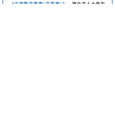
《中国数字健康“百强榜”》
，被业内人士作为
决策和研究的依据，成为行业广泛引用的“风向
标”。
报告
百强榜