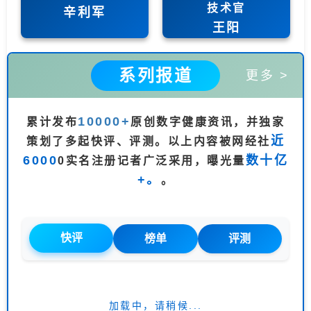
技术官
辛利军
王阳
系列报道
更多 >
10000+
累计发布
原创数字健康资讯，并独家
近
策划了多起快评、评测。以上内容被网经社
6000
数十亿
0实名注册记者广泛采用，曝光量
+。
。
快评
榜单
评测
加载中，请稍候...